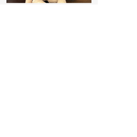
Fabrication Marionnettes
29,90 €
Voir les détails
Cie Azur & les Aéroplanes -
Centre TiiNAZUR
3, Place Croix Pâquet 69001 LYON
Métro "Croix Pâquet " ou "Hôtel de ville"
1er étage à droite
|
Conditions de Utilisations
Politique de Confidentialité