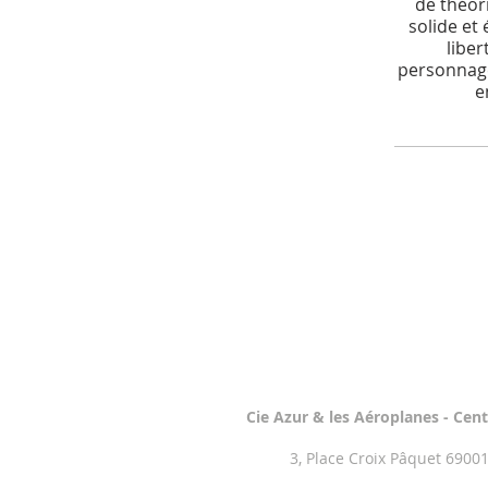
de théori
solide et
liber
personnage
e
Cie Azur & les Aéroplanes -
Cent
3, Place Croix Pâquet 6900