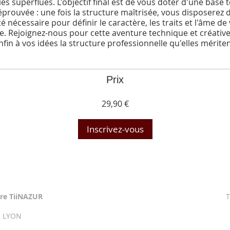
es superflues. L'objectif final est de vous doter d'une base
 éprouvée : une fois la structure maîtrisée, vous disposerez d
té nécessaire pour définir le caractère, les traits et l'âme de
. Rejoignez-nous pour cette aventure technique et créative
nfin à vos idées la structure professionnelle qu'elles mériten
Prix
29,90 €
Inscrivez-vous
re TiiNAZUR
T
1 LYON