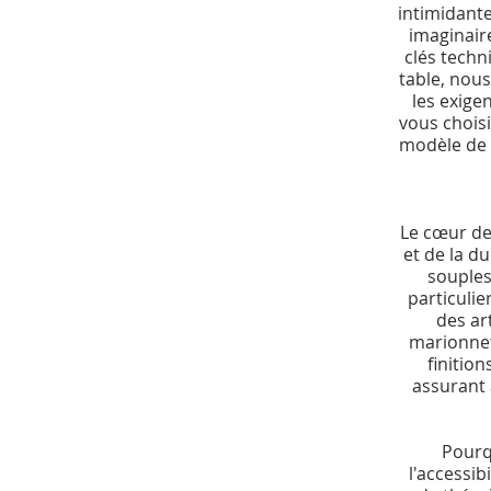
intimidant
imaginaire
clés techn
table, nou
les exige
vous chois
modèle de 
Le cœur de
et de la d
souples
particuli
des ar
marionnet
finitio
assurant 
Pourqu
l'accessib