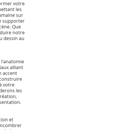
ormer votre
mettant les
humaine sur
e supporter
scène. Que
duire notre
u dessin au
 l'anatomie
aux alliant
n accent
construire
à votre
derons les
réation,
sentation.
tion et
s'encombrer