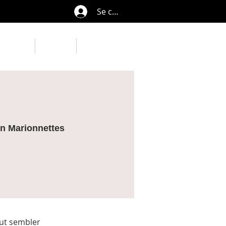
Se connecter
lendrier
Contact
Notifications
on Marionnettes
eut sembler