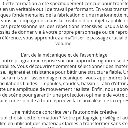
e. Cette formation a été spécifiquement conçue pour transf
 en un véritable outil de travail performant. En vous trans
iques fondamentales de la fabrication d'une marionnette 
s vous accompagnons dans la création d'un objet capable d
nces professionnelles, des répétitions intensives jusqu'à la 
issiez de donner vie à votre propre personnage ou de repro
référence, vous apprendrez à maîtriser le passage crucial d
volume.
L'art de la mécanique et de l'assemblage
 notre programme repose sur une approche rigoureuse de
urabilité. Vous découvrirez comment sélectionner des matéri
se, légèreté et résistance pour bâtir une structure fiable. U
er sera mis sur l'assemblage mécanique : vous apprendrez à 
ticulations fluides — épaules, coudes, bassin — afin d'offrir 
te une amplitude de mouvement réaliste. Enfin, nous abor
ns de scène pour garantir une protection optimale de votre c
ainsi une solidité à toute épreuve face aux aléas de la repré
Une méthode concrète vers l'autonomie créative
oi choisir cette formation ? Notre pédagogie privilégie l'ac
ilité en utilisant des matériaux faciles à transformer sans 